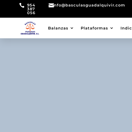

954

info@basculasguadalquivir.com
387
056
Balanzas
Plataformas
Indi