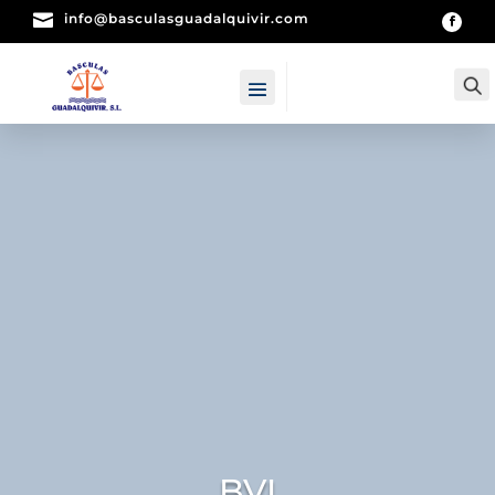

info@basculasguadalquivir.com
BVI