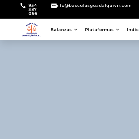

954

info@basculasguadalquivir.com
387
056
Balanzas
Plataformas
Indi