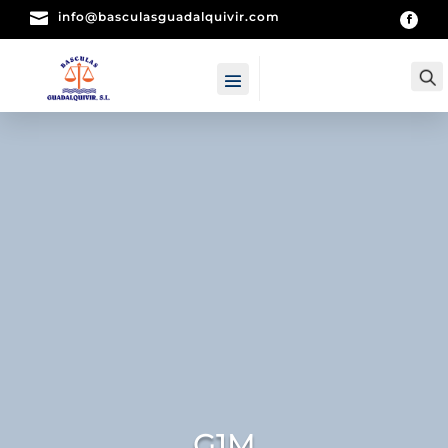

info@basculasguadalquivir.com
G1M