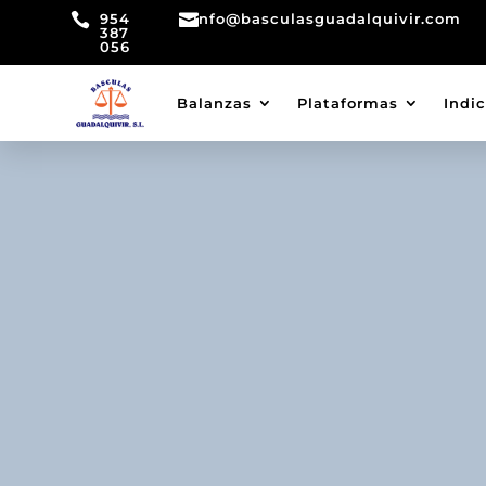

954

info@basculasguadalquivir.com
387
056
Balanzas
Plataformas
Indi