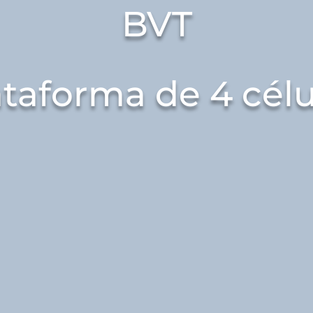
BVT
ataforma de 4 célu