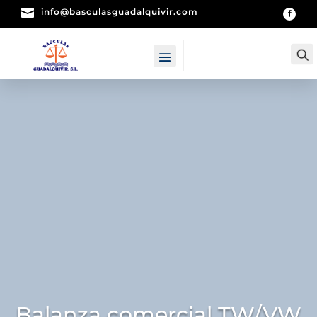

info@basculasguadalquivir.com
Balanza comercial TW/VW